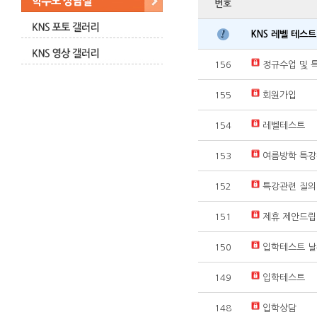
번호
KNS 레벨 테스
156
정규수업 및 
155
회원가입
154
레벨테스트
153
여름방학 특
152
특강관련 질
151
제휴 제안드립
150
입학테스트 날
149
입학테스트
148
입학상담