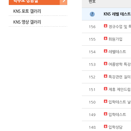
번호
KNS 레벨 테스
156
정규수업 및 
155
회원가입
154
레벨테스트
153
여름방학 특
152
특강관련 질
151
제휴 제안드립
150
입학테스트 날
149
입학테스트
148
입학상담