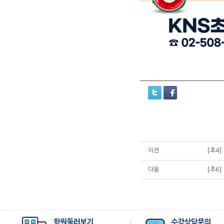
[초4
이전
[초6
다음