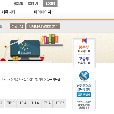
장
Home > 학습자료실 > 진도 및 과제 >
정규 화목반
A2
TIP-C
TE-A
TH-A
TS-A
TC-C2