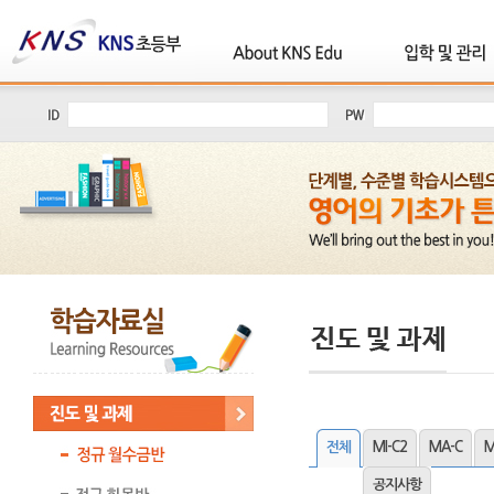
전체
MI-C2
MA-C
M
공지사항