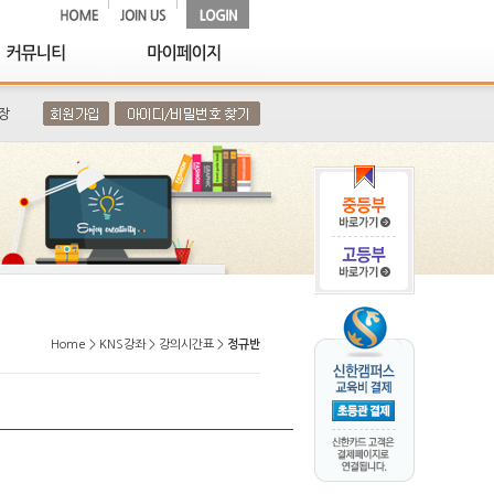
장
Home > KNS강좌 > 강의시간표 >
정규반