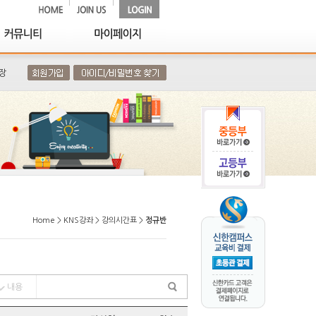
장
Home > KNS강좌 > 강의시간표 >
정규반
내용