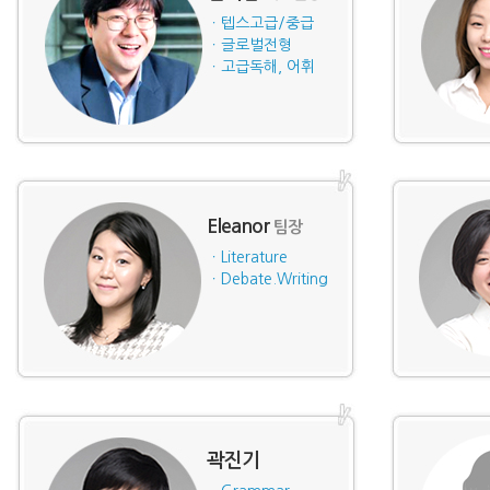
ㆍ텝스고급/중급
ㆍ글로벌전형
ㆍ고급독해, 어휘
Eleanor
팀장
ㆍLiterature
ㆍDebate.Writing
곽진기