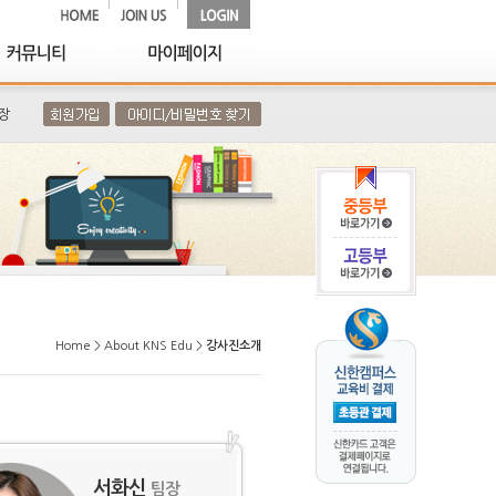
장
Home > About KNS Edu >
강사진소개
서화신
팀장