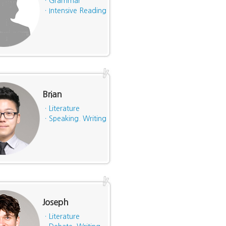
ㆍGrammar
ㆍIntensive Reading
Brian
ㆍLiterature
ㆍSpeaking. Writing
Joseph
ㆍLiterature