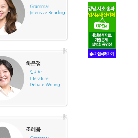
ㆍGrammar
ㆍIntensive Reading
하은정
ㆍ입시반
ㆍLiterature
ㆍDebate.Writing
조혜음