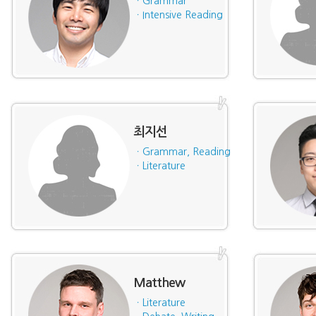
ㆍGrammar
ㆍIntensive Reading
최지선
ㆍGrammar, Reading
ㆍLiterature
Matthew
ㆍLiterature