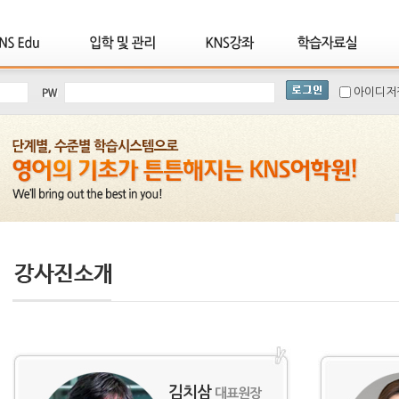
아이디저
김치삼
대표원장